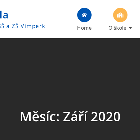
la
SŠ a ZŠ Vimperk
Home
O škole
Měsíc:
Září 2020