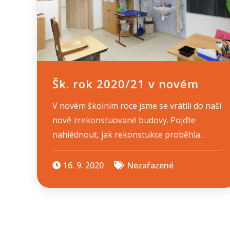
Šk. rok 2020/21 v novém
V novém školním roce jsme se vrátili do naší
nově zrekonstuované budovy. Pojďte
nahlédnout, jak rekonstukce proběhla…
16. 9. 2020
Nezařazené