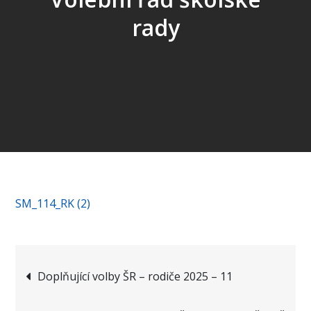
rady
SM_114_RK (2)
Navigace
Doplňující volby ŠR – rodiče 2025 – 11
pro